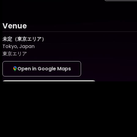
■ セミナー時間
▶ 1部 13:00 ～ 14:10 料金10000円
▶ 2部 14:30 ～ 15:40 料金10000円
Venue
両方参加の場合は18000円
未定（東京エリア）
■ セミナー内容
Tokyo, Japan
【基礎編】約70分
東京エリア
〇 大会概要説明
〇 審査基準
Open in Google Maps
〇 ステージング構成
〇 規定ポーズ
〇 ステージ体験
〇 質疑応答
〇 その他
【応用・対策編】約70分
〇 ステージ実戦形式
〇 フリーポーズリハーサル
〇 比較審査対策
〇 ポージング修正