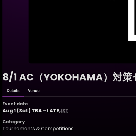
8/1 AC（YOKOHAMA）対
Details
Venue
Event date
Aug 1 (Sat) TBA – LATE
JST
Category
Tournaments & Competitions