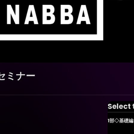
策セミナー
Select 
1部◇基礎編（1