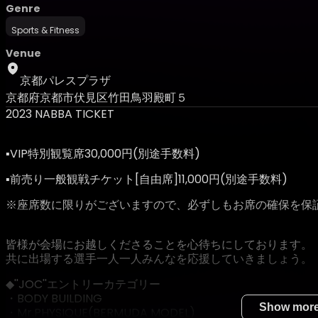
Genre
Sports & Fitness
Venue
京都パレスプラザ
京都府京都市伏見区竹田鳥羽殿町５
2023 NABBA TICKET
▪️VIP特別観覧席30,000円(別途手数料)
▪️前売り一般観戦チケット[自由席]11,000円(別途手数料)
※座席数に限りがございますので、必ずしもお席の確保を保
皆様が会場にお越しくださることを心待ちにしております。
共に出場する選手一人一人みんなを応援していきましょう。
◆''JOC''エントリーカテゴリー
・BODY BUILDING
Show mor
・Mr.PHYSIQUE(BERMUDA MODEL)