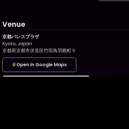
・Ms.SPORT MODEL
・TONED FIGURE
・Ms.CLASSIC MODEL
・Ms.BIKINI
Venue
・Mr.SPORT MODEL
京都パレスプラザ
◆2023年11月25日(土)~26日(日)
Kyoto, Japan
会場：品川インターシティホール
京都府京都市伏見区竹田鳥羽殿町５
〒108-0075 東京都港区港南2-15-4ホール1F
2023年11月25日(土)
Open in Google Maps
開場：14：00
開演：14：30
終演：21：00 (予定)
2023年11月26日(日)
開場：11：00
開演：11：30
終演：17：00 (予定)
【注意事項】