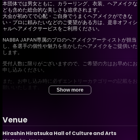
本団体では男女ともに、カラーリング、衣装、ヘアメイクな
ども含めた総合的な美しさも追求されます。
大会が初めてで心配・ご自身でうまくヘアメイクができな
い・プロに頼みたいなどのご要望がある方は、是非オフィシ
ャルヘアメイクサービスをご利用ください。
NABBA JAPAN専属のプロのヘアメイクアーティストが担当
し、各選手の個性や魅力を生かしたヘアメイクをご提供いた
します。
受付人数に限りがございますので、ご希望の方はお早めにお
申し込みください。
また、お申し込み時に必ずエントリーカテゴリーの記載をお
願いいたします。
Show more
ヘアメイク施術時間は、ヘアメイク担当のものから直接ご連
絡いたします。
(基本的に、タイムスケジュールで出番の早いカテゴリーの
方を優先的に施術にご案内しています)
Venue
お申し込み後のキャンセルによるご返金は承っておりませ
Hirashin Hiratsuka Hall of Culture and Arts
ん。また、キャンセルの際はオフィシャルラインもしくはメ