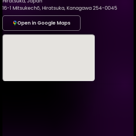
Hiratsuka, Japan
ールアドレスまでご連絡ください。
16-1 Mitsukechō, Hiratsuka, Kanagawa 254-0045
ヘアメイクメニュー
①男性メイクのみ 7000円
Open in Google Maps
②女性ヘアセット&メイク15000円
③女性メイクのみ10,000円
④女性ヘアのみ5,000円